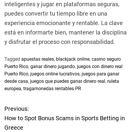
inteligentes y jugar en plataformas seguras,
puedes convertir tu tiempo libre en una
experiencia emocionante y rentable. La clave
está en informarte bien, mantener la disciplina
y disfrutar el proceso con responsabilidad.
Tagged
apuestas reales
,
blackjack online
,
casino seguro
Puerto Rico
,
ganar dinero jugando
,
juegos con dinero real
Puerto Rico
,
juegos online lucrativos
,
juegos para ganar
desde casa
,
juegos que puedes ganar dinero real
,
ruleta
europea
,
tragamonedas rentables PR
Previous:
P
How to Spot Bonus Scams in Sports Betting in
o
Greece