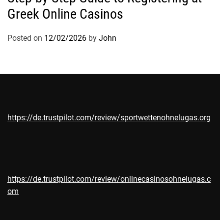
Greek Online Casinos
Posted on
12/02/2026
by
John
https://de.trustpilot.com/review/sportwettenohnelugas.org
https://de.trustpilot.com/review/onlinecasinosohnelugas.c
om