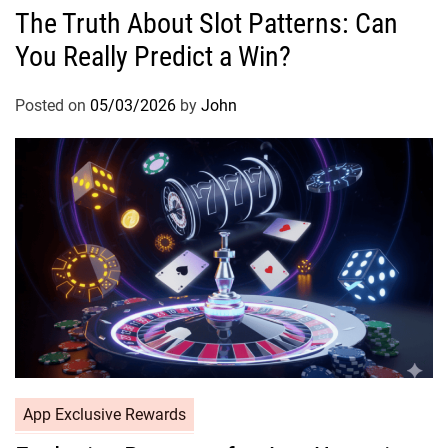
The Truth About Slot Patterns: Can
You Really Predict a Win?
Posted on
05/03/2026
by
John
App Exclusive Rewards