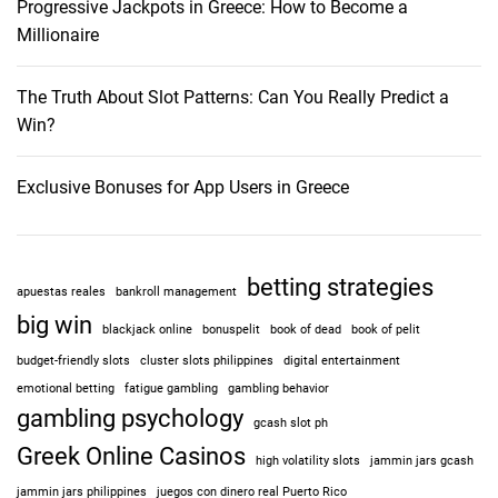
Progressive Jackpots in Greece: How to Become a
Millionaire
The Truth About Slot Patterns: Can You Really Predict a
Win?
Exclusive Bonuses for App Users in Greece
betting strategies
apuestas reales
bankroll management
big win
blackjack online
bonuspelit
book of dead
book of pelit
budget-friendly slots
cluster slots philippines
digital entertainment
emotional betting
fatigue gambling
gambling behavior
gambling psychology
gcash slot ph
Greek Online Casinos
high volatility slots
jammin jars gcash
jammin jars philippines
juegos con dinero real Puerto Rico