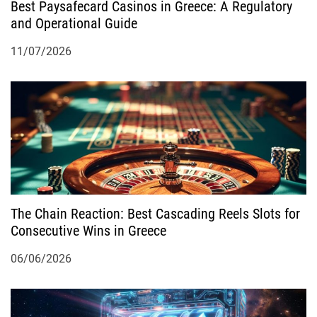
Best Paysafecard Casinos in Greece: A Regulatory
and Operational Guide
11/07/2026
The Chain Reaction: Best Cascading Reels Slots for
Consecutive Wins in Greece
06/06/2026