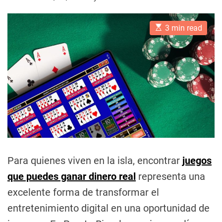
E
3 min read
s
t
i
m
a
t
e
d
r
e
a
d
t
i
m
e
Para quienes viven en la isla, encontrar
juegos
que puedes ganar dinero real
representa una
excelente forma de transformar el
entretenimiento digital en una oportunidad de