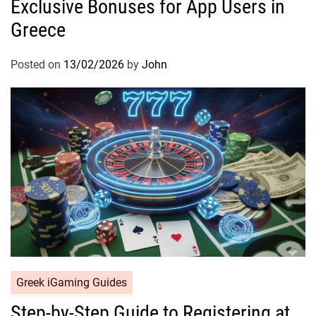
Exclusive Bonuses for App Users in
Greece
Posted on
13/02/2026
by
John
Greek iGaming Guides
Step-by-Step Guide to Registering at