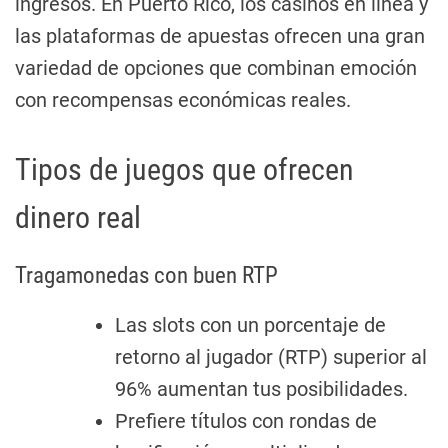
ingresos. En Puerto Rico, los casinos en línea y
las plataformas de apuestas ofrecen una gran
variedad de opciones que combinan emoción
con recompensas económicas reales.
Tipos de juegos que ofrecen
dinero real
Tragamonedas con buen RTP
Las slots con un porcentaje de
retorno al jugador (RTP) superior al
96% aumentan tus posibilidades.
Prefiere títulos con rondas de