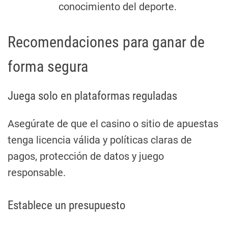
conocimiento del deporte.
Recomendaciones para ganar de
forma segura
Juega solo en plataformas reguladas
Asegúrate de que el casino o sitio de apuestas
tenga licencia válida y políticas claras de
pagos, protección de datos y juego
responsable.
Establece un presupuesto