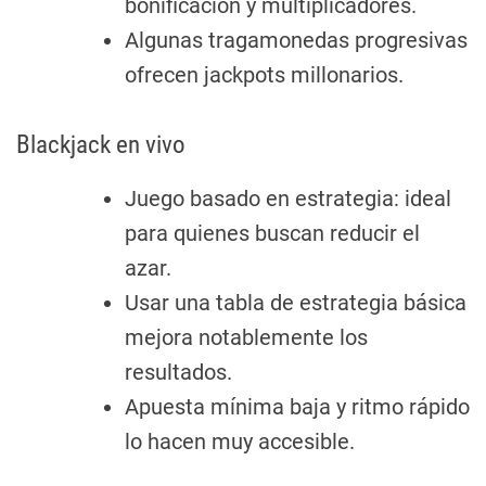
bonificación y multiplicadores.
Algunas tragamonedas progresivas
ofrecen jackpots millonarios.
Blackjack en vivo
Juego basado en estrategia: ideal
para quienes buscan reducir el
azar.
Usar una tabla de estrategia básica
mejora notablemente los
resultados.
Apuesta mínima baja y ritmo rápido
lo hacen muy accesible.