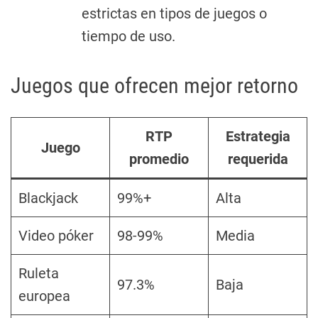
estrictas en tipos de juegos o
tiempo de uso.
Juegos que ofrecen mejor retorno
RTP
Estrategia
Juego
promedio
requerida
Blackjack
99%+
Alta
Video póker
98-99%
Media
Ruleta
97.3%
Baja
europea