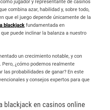
a como jugador y representante de casinos
que combina azar, habilidad y, sobre todo,
een que el juego depende únicamente de la
ia blackjack
fundamentada en
 que puede inclinar la balanza a nuestro
imentado un crecimiento notable, y con
ital. Pero, ¿cómo podemos realmente
 las probabilidades de ganar? En este
nvencionales y consejos expertos para que
ia blackjack en casinos online