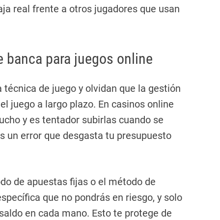
aja real frente a otros jugadores que usan
e banca para juegos online
 técnica de juego y olvidan que la gestión
l juego a largo plazo. En casinos online
ucho y es tentador subirlas cuando se
es un error que desgasta tu presupuesto
o de apuestas fijas o el método de
specífica que no pondrás en riesgo, y solo
saldo en cada mano. Esto te protege de