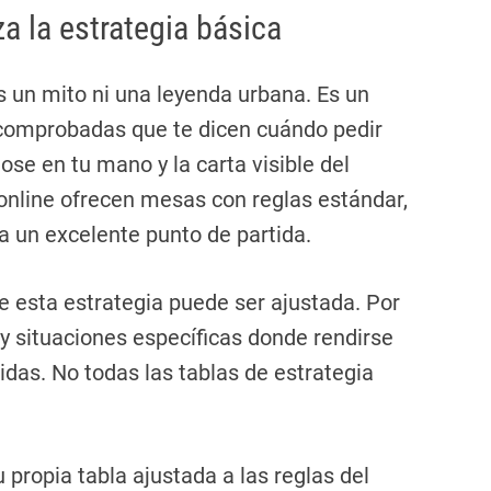
a la estrategia básica
s un mito ni una leyenda urbana. Es un
comprobadas que te dicen cuándo pedir
dose en tu mano y la carta visible del
 online ofrecen mesas con reglas estándar,
a un excelente punto de partida.
 esta estrategia puede ser ajustada. Por
ay situaciones específicas donde rendirse
idas. No todas las tablas de estrategia
 propia tabla ajustada a las reglas del