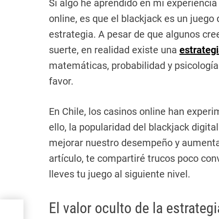
Si algo he aprendido en mi experienci
online, es que el blackjack es un juego 
estrategia. A pesar de que algunos cr
suerte, en realidad existe una
estrateg
matemáticas, probabilidad y psicología
favor.
En Chile, los casinos online han exper
ello, la popularidad del blackjack dig
mejorar nuestro desempeño y aumentar
artículo, te compartiré trucos poco co
lleves tu juego al siguiente nivel.
El valor oculto de la estrateg