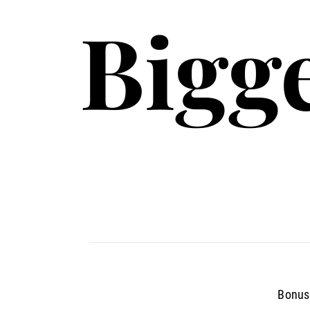
Bigg
Bonus