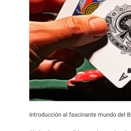
Introducción al fascinante mundo del B