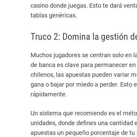
casino donde juegas. Esto te dará vent
tablas genéricas.
Truco 2: Domina la gestión d
Muchos jugadores se centran solo en la
de banca es clave para permanecer en e
chilenos, las apuestas pueden variar m
gana o bajar por miedo a perder. Esto 
rápidamente.
Un sistema que recomiendo es el métod
unidades, donde defines una cantidad e
apuestas un pequeño porcentaje de tu 