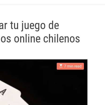
ar tu juego de
os online chilenos
E
7 min read
s
t
i
m
a
t
e
d
r
e