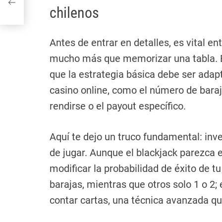
chilenos
Antes de entrar en detalles, es vital en
mucho más que memorizar una tabla. E
que la estrategia básica debe ser adap
casino online, como el número de baraja
rendirse o el payout específico.
Aquí te dejo un truco fundamental: inve
de jugar. Aunque el blackjack parezca
modificar la probabilidad de éxito de t
barajas, mientras que otros solo 1 o 2
contar cartas, una técnica avanzada 