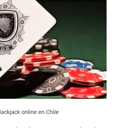
a
d
t
i
m
e
lackjack online en Chile